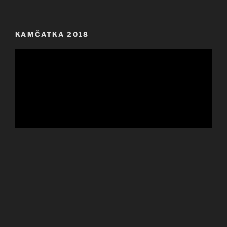
KAMČATKA 2018
Video
přehrávač
00:00
02:11:10
AKTUÁLNÍ TEPLOTA ŽOPY
24,3 °C